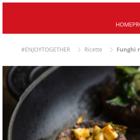
HOME
PR
#ENJOYTOGETHER
Ricette
Funghi r