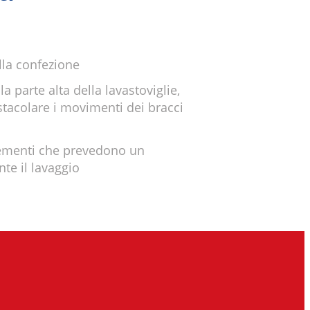
alla confezione
a parte alta della lavastoviglie,
stacolare i movimenti dei bracci
elementi che prevedono un
te il lavaggio