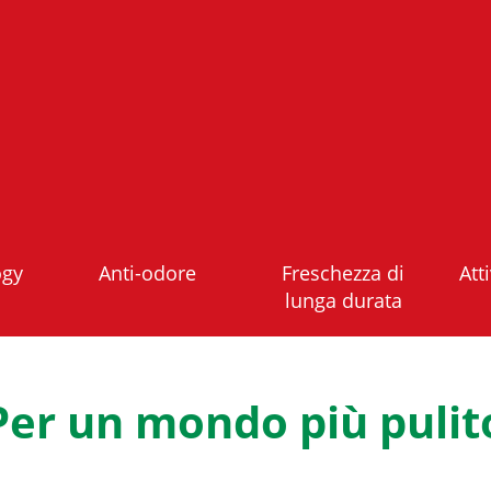
ogy
Anti-odore
Freschezza di
Att
lunga durata
Per un mondo più pulit