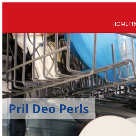
HOME
PR
Pril Deo Perls