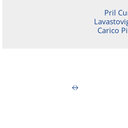
Pril Cu
Lavastovig
Carico P