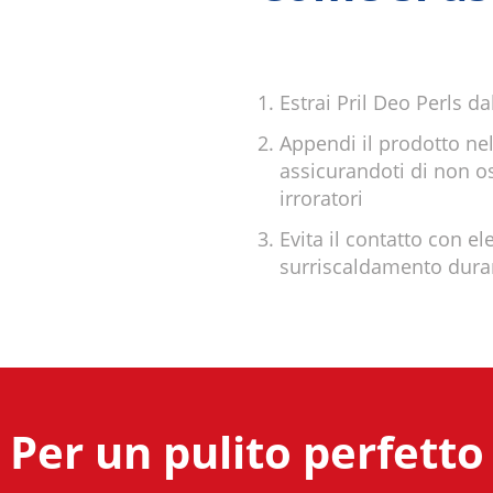
Estrai Pril Deo Perls d
Appendi il prodotto nell
assicurandoti di non o
irroratori
Evita il contatto con 
surriscaldamento duran
Per un pulito perfetto