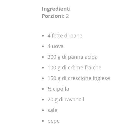
Ingredienti
Porzioni:
2
4 fette di pane
4 uova
300 g di panna acida
100 g di crème fraiche
150 g di crescione inglese
½ cipolla
20 g di ravanelli
sale
pepe