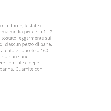
 in forno, tostate il
mma media per circa 1 - 2
è tostato leggermente sui
di ciascun pezzo di pane,
scaldato e cuocete a 160 °
tuorlo non sono
ere con sale e pepe.
e panna. Guarnite con