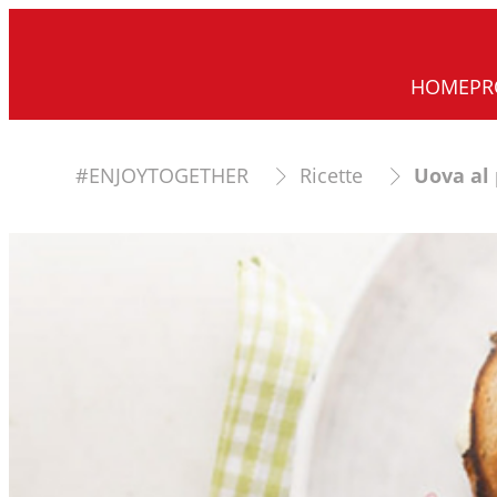
HOME
PR
#ENJOYTOGETHER
Ricette
Uova al