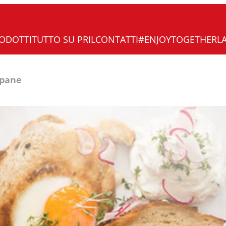
ODOTTI
TUTTO SU PRIL
CONTATTI
#ENJOYTOGETHER
L
 pane